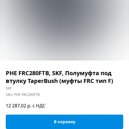
PHE FRC280FTB, SKF, Полумуфта под
втулку TaperBush (муфты FRC тип F)
SKF
SKU:
PHE FRC280FTB
12 287,02
р. с НДС
В корзину