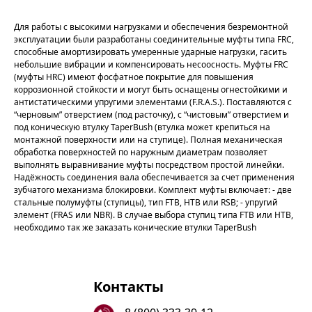
Для работы с высокими нагрузками и обеспечения безремонтной
эксплуатации были разработаны соединительные муфты типа FRC,
способные амортизировать умеренные ударные нагрузки, гасить
небольшие вибрации и компенсировать несоосность. Муфты FRC
(муфты HRC) имеют фосфатное покрытие для повышения
коррозионной стойкости и могут быть оснащены огнестойкими и
антистатическими упругими элементами (F.R.A.S.). Поставляются с
“черновым” отверстием (под расточку), с “чистовым” отверстием и
под коническую втулку TaperBush (втулка может крепиться на
монтажной поверхности или на ступице). Полная механическая
обработка поверхностей по наружным диаметрам позволяет
выполнять выравнивание муфты посредством простой линейки.
Надёжность соединения вала обеспечивается за счет применения
зубчатого механизма блокировки. Комплект муфты включает: - две
стальные полумуфты (ступицы), тип FTB, HTB или RSB; - упругий
элемент (FRAS или NBR). В случае выбора ступиц типа FTB или HTB,
необходимо так же заказать конические втулки TaperBush
Контакты