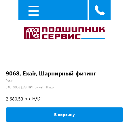
Каталог
Услуги
9068, Exair, Шарнирный фитинг
Exair
SKU:
9068 (3/8 NPT Swivel Fitting)
р. с НДС
2 680,53
В корзину