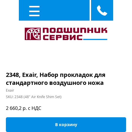
Каталог
Услуги
2348, Exair, Набор прокладок для
стандартного воздушного ножа
Exair
SKU:
2348 (48" Air Knife Shim Set)
2 660,2
р. с НДС
В корзину