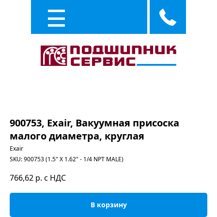
Каталог
Услуги
900753, Exair, Вакуумная присоска
малого диаметра, круглая
Exair
SKU:
900753 (1.5" X 1.62" - 1/4 NPT MALE)
766,62
р. с НДС
В корзину