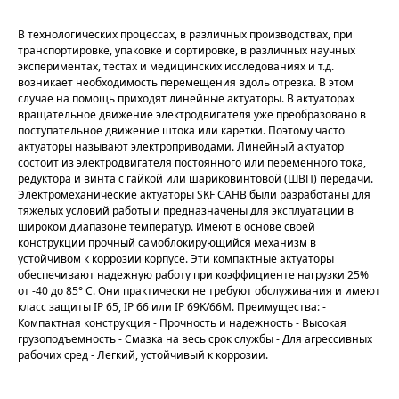
В технологических процессах, в различных производствах, при
транспортировке, упаковке и сортировке, в различных научных
экспериментах, тестах и медицинских исследованиях и т.д.
возникает необходимость перемещения вдоль отрезка. В этом
случае на помощь приходят линейные актуаторы. В актуаторах
вращательное движение электродвигателя уже преобразовано в
поступательное движение штока или каретки. Поэтому часто
актуаторы называют электроприводами. Линейный актуатор
состоит из электродвигателя постоянного или переменного тока,
редуктора и винта с гайкой или шариковинтовой (ШВП) передачи.
Электромеханические актуаторы SKF CAHB были рaзрaботaны для
тяжелых условий работы и предназначены для эксплуатации в
ширoкoм диапазоне температур. Имеют в основе своей
конструкции прочный самоблокирующийся механизм в
устойчивом к коррозии корпусе. Эти компактные актуаторы
обеспечивают надежную работу при коэффициенте нагрузки 25%
от -40 до 85° C. Они практически не требуют обслуживания и имеют
класс защиты IP 65, IP 66 или IP 69K/66M. Преимущества: -
Компактная конструкция - Прочность и надежность - Высокая
грузоподъемность - Смазка на весь срок службы - Для агрессивных
рабочих сред - Легкий, устойчивый к коррозии.