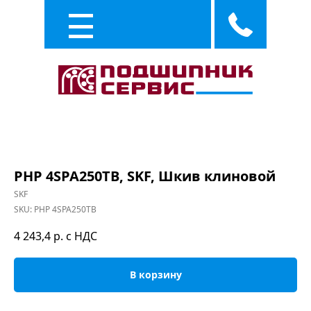
Каталог
Услуги
PHP 4SPA250TB, SKF, Шкив клиновой
SKF
SKU:
PHP 4SPA250TB
4 243,4
р. с НДС
В корзину