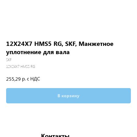
12X24X7 HMS5 RG, SKF, Манжетное
уплотнение для вала
SKF
12X24X7 HMS5 RG
р. с НДС
255,29
В корзину
Контакты