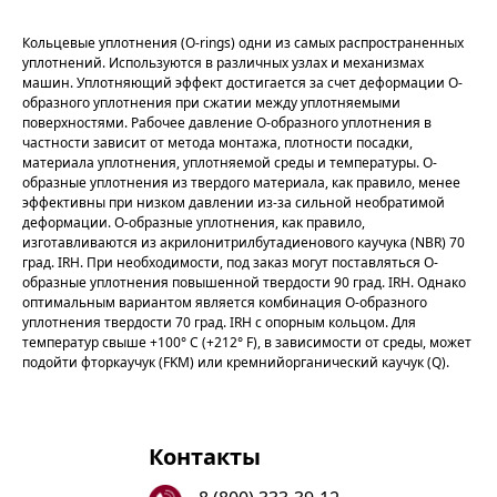
Кольцевые уплотнения (O-rings) одни из самых распространенных
уплотнений. Используются в различных узлах и механизмах
машин. Уплотняющий эффект достигается за счет деформации О-
образного уплотнения при сжатии между уплотняемыми
поверхностями. Рабочее давление О-образного уплотнения в
частности зависит от метода монтажа, плотности посадки,
материала уплотнения, уплотняемой среды и температуры. О-
образные уплотнения из твердого материала, как правило, менее
эффективны при низком давлении из-за сильной необратимой
деформации. О-образные уплотнения, как правило,
изготавливаются из акрилонитрилбутадиенового каучука (NBR) 70
град. IRH. При необходимости, под заказ могут поставляться О-
образные уплотнения повышенной твердости 90 град. IRH. Однако
оптимальным вариантом является комбинация О-образного
уплотнения твердости 70 град. IRH с опорным кольцом. Для
температур свыше +100° C (+212° F), в зависимости от среды, может
подойти фторкаучук (FKM) или кремнийорганический каучук (Q).
Контакты