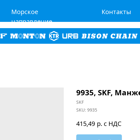
Морское
Контакты
направление
9935, SKF, Ман
SKF
SKU:
9935
р. с НДС
415,49