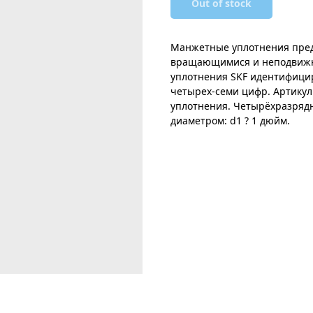
Out of stock
Манжетные уплотнения пред
вращающимися и неподвиж
уплотнения SKF идентифици
четырех-семи цифр. Артику
уплотнения. Четырёхразряд
диаметром: d1 ? 1 дюйм.