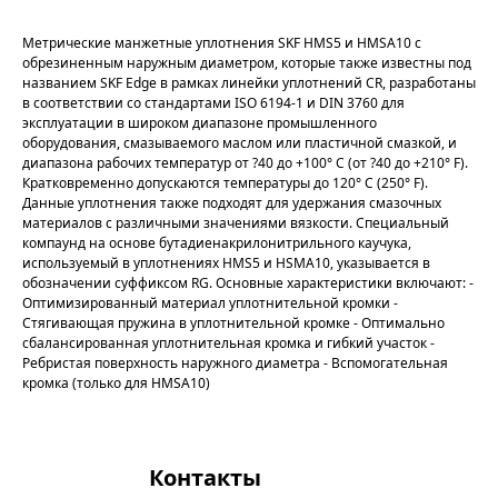
Метрические манжетные уплотнения SKF HMS5 и HMSA10 с
обрезиненным наружным диаметром, которые также известны под
названием SKF Edge в рамках линейки уплотнений CR, разработаны
в соответствии со стандартами ISO 6194-1 и DIN 3760 для
эксплуатации в широком диапазоне промышленного
оборудования, смазываемого маслом или пластичной смазкой, и
диапазона рабочих температур от ?40 до +100° C (от ?40 до +210° F).
Кратковременно допускаются температуры до 120° C (250° F).
Данные уплотнения также подходят для удержания смазочных
материалов с различными значениями вязкости. Специальный
компаунд на основе бутадиенакрилонитрильного каучука,
используемый в уплотнениях HMS5 и HSMA10, указывается в
обозначении суффиксом RG. Основные характеристики включают: -
Оптимизированный материал уплотнительной кромки -
Стягивающая пружина в уплотнительной кромке - Оптимально
сбалансированная уплотнительная кромка и гибкий участок -
Ребристая поверхность наружного диаметра - Вспомогательная
кромка (только для HMSA10)
Контакты