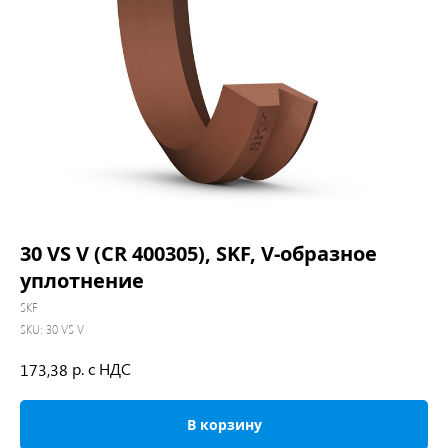
30 VS V (CR 400305), SKF, V-образное
уплотнение
SKF
SKU:
30 VS V
р. с НДС
173,38
В корзину