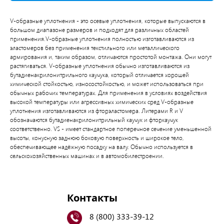
V-образные уплотнения - это осевые уплотнения, которые выпускаются в
большом диапазоне размеров и подходят для различных областей
применения.V-образные уплотнения полностью изготавливаются из
эластомеров без применения текстильного или металлического
армирования и, таким образом, отличаются простотой монтажа. Они могут
растягиваться. V-образные уплотнения обычно изготавливаются из
бутадиенакрилонитрильного каучука, который отличается хорошей
химической стойкостью, износостойкостью, и может использоваться при
обычных рабочих температурах. Для применения в условиях воздействия
высокой температуры или агрессивных химических сред V-образные
уплотнения изготавливаются из фторэластомера. Литерами R и V
обозначаются бутадиенакрилонитрильный каучук и фторкаучук
соответственно. VS - имеет стандартное поперечное сечение уменьшенной
высоты, конусную заднюю боковую поверхность и широкое тело,
обеспечивающее надёжную посадку на валу. Обычно используется в
сельскохозяйственных машинах и в автомобилестроении.
Контакты
8 (800) 333-39-12