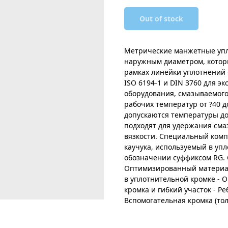
Out of stock
Метрические манжетные упл
наружным диаметром, которы
рамках линейки уплотнений 
ISO 6194-1 и DIN 3760 для 
оборудования, смазываемого
рабочих температур от ?40 до
допускаются температуры до 
подходят для удержания см
вязкости. Специальный комп
каучука, используемый в уп
обозначении суффиксом RG. 
Оптимизированный материал
в уплотнительной кромке - 
кромка и гибкий участок - Р
Вспомогательная кромка (то