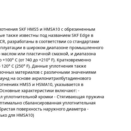
отнения SKF HMS5 и HMSA10 с обрезиненным
е также известны под названием SKF Edge в
CR, разработаны в соответствии со стандартами
эксплуатации в широком диапазоне промышленного
 маслом или пластичной смазкой, и диапазона
 +100° C (от ?40 до +210° F). Кратковременно
120° C (250° F). Данные уплотнения также
азочных материалов с различными значениями
аунд на основе акрилонитрилбутадиенового
лотнениях HMS5 и HSMA10, указывается в
Основные характеристики включают: -
 уплотнительной кромки - Стягивающая пружина
Оптимально сбалансированная уплотнительная
ебристая поверхность наружного диаметра -
лько для HMSA10)