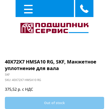
Каталог
Услуги
40X72X7 HMSA10 RG, SKF, Манжетное
уплотнение для вала
SKF
SKU:
40X72X7 HMSA10 RG
375,52
р. с НДС
Out of stock