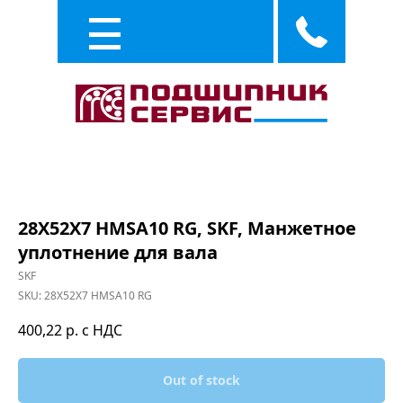
Каталог
Услуги
28X52X7 HMSA10 RG, SKF, Манжетное
уплотнение для вала
SKF
SKU:
28X52X7 HMSA10 RG
400,22
р. с НДС
Out of stock