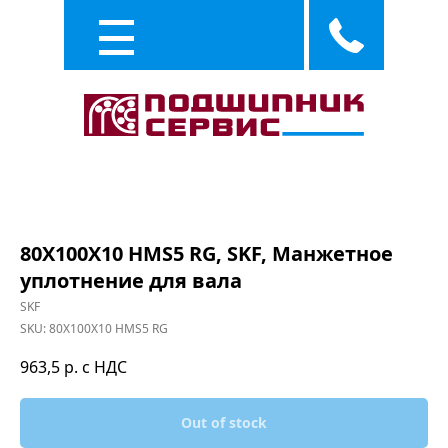
Каталог
Услуги
80X100X10 HMS5 RG, SKF, Манжетное
уплотнение для вала
SKF
SKU:
80X100X10 HMS5 RG
963,5
р. с НДС
Out of stock