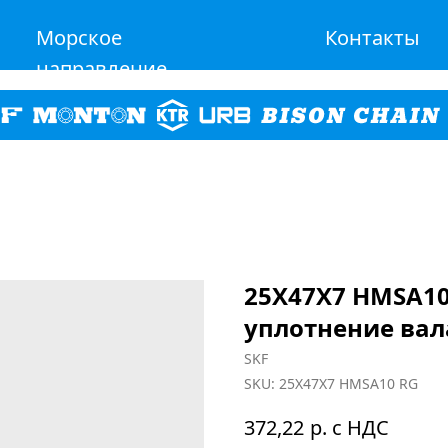
Морское
Контакты
направление
25X47X7 HMSA10
уплотнение ва
SKF
SKU:
25X47X7 HMSA10 RG
р. с НДС
372,22