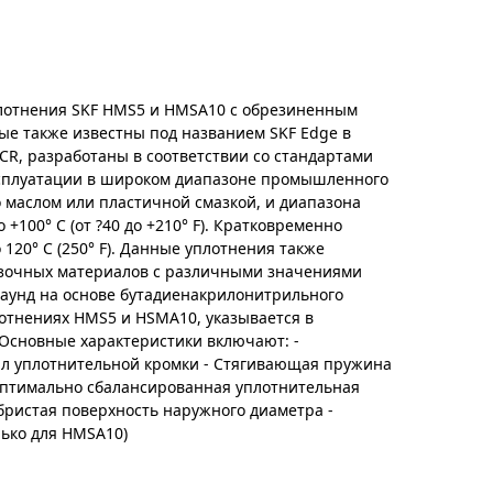
отнения SKF HMS5 и HMSA10 с обрезиненным
е также известны под названием SKF Edge в
CR, разработаны в соответствии со стандартами
эксплуатации в широком диапазоне промышленного
 маслом или пластичной смазкой, и диапазона
 +100° C (от ?40 до +210° F). Кратковременно
120° C (250° F). Данные уплотнения также
азочных материалов с различными значениями
аунд на основе бутадиенакрилонитрильного
лотнениях HMS5 и HSMA10, указывается в
Основные характеристики включают: -
 уплотнительной кромки - Стягивающая пружина
Оптимально сбалансированная уплотнительная
ебристая поверхность наружного диаметра -
лько для HMSA10)