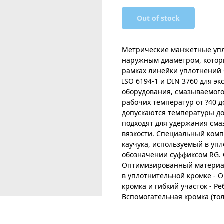
Out of stock
Метрические манжетные упл
наружным диаметром, которы
рамках линейки уплотнений 
ISO 6194-1 и DIN 3760 для 
оборудования, смазываемого
рабочих температур от ?40 до
допускаются температуры до 
подходят для удержания см
вязкости. Специальный комп
каучука, используемый в уп
обозначении суффиксом RG. 
Оптимизированный материал
в уплотнительной кромке - 
кромка и гибкий участок - Р
Вспомогательная кромка (то