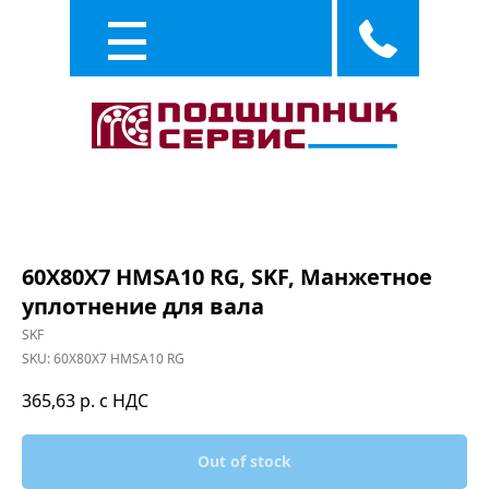
Каталог
Услуги
60X80X7 HMSA10 RG, SKF, Манжетное
уплотнение для вала
SKF
SKU:
60X80X7 HMSA10 RG
365,63
р. с НДС
Out of stock