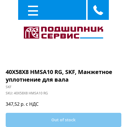
Каталог
Услуги
40X58X8 HMSA10 RG, SKF, Манжетное
уплотнение для вала
SKF
SKU:
40X58X8 HMSA10 RG
347,52
р. с НДС
Out of stock