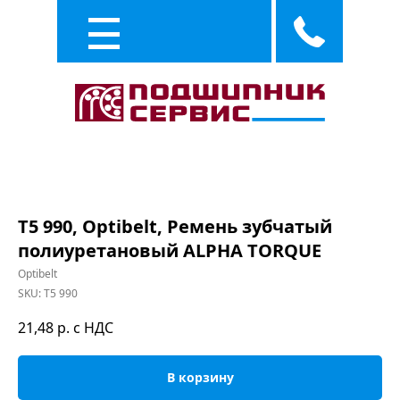
Каталог
Услуги
T5 990, Optibelt, Ремень зубчатый
полиуретановый ALPHA TORQUE
Optibelt
SKU:
T5 990
21,48
р. с НДС
В корзину