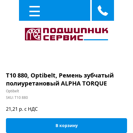
Каталог
Услуги
T10 880, Optibelt, Ремень зубчатый
полиуретановый ALPHA TORQUE
Optibelt
SKU:
T10 880
21,21
р. с НДС
В корзину