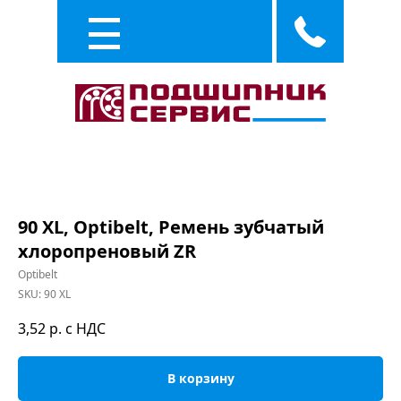
Каталог
Услуги
90 XL, Optibelt, Ремень зубчатый
хлоропреновый ZR
Optibelt
SKU:
90 XL
3,52
р. с НДС
В корзину